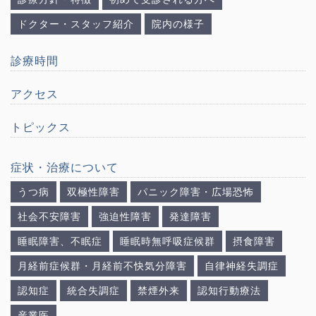
ドクター・スタッフ紹介
院内の様子
診療時間
アクセス
トピックス
症状・治療について
うつ病
双極性障害
パニック障害・広場恐怖
社会不安障害
強迫性障害
発達障害
睡眠障害、不眠症
睡眠時無呼吸症候群
摂食障害
月経前症候群・月経前不快気分障害
自律神経失調症
認知症
統合失調症
禁煙外来
認知行動療法
産業医