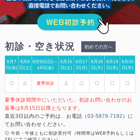
初診・空き状況
初めての方へ
8月7
8月8
8月9日(日)～
8月15
8月17
8月18
8月19
8月20
日(金)
日(土)
14日(金)
日(土)
日(月)
日(火)
日(水)
日(木)
〇
△
夏季休診
△
〇
〇
〇
〇
夏季休診期間中にいただいた、初診お問い合わせのお
返事は8月15日以降となります。
直近3日以内のご予約は、お電話（
03-5879-7192
）に
てお問い合わせください。
◎ 午前・午後ともに初診受付可（時間帯はWEB予約もしくは
TELにてご確認ください）